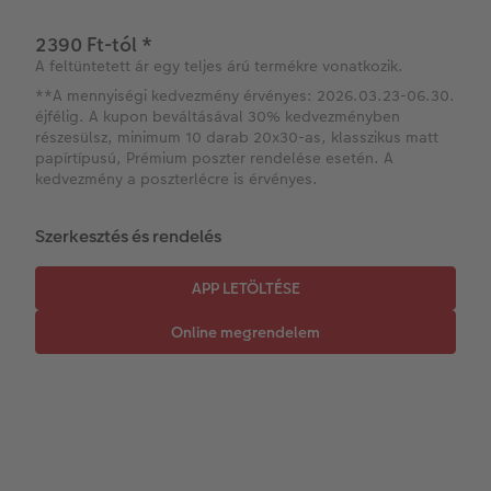
Azonnali fotókidolgozás
Fotókollázsok
CEWE myPhotos
Esküvő
2390 Ft-tól
*
A feltüntetett ár egy teljes árú termékre vonatkozik.
Matrica nyomtatás azonnal
Fotószalag
CEWE myPhotos
**A mennyiségi kedvezmény érvényes: 2026.03.23-06.30.
éjfélig. A kupon beváltásával 30% kedvezményben
Kiegészítők
XXL Retró fotó
részesülsz, minimum 10 darab 20x30-as, klasszikus matt
papírtípusú, Prémium poszter rendelése esetén. A
CEWE myPhotos
Kiegészítők
kedvezmény a poszterlécre is érvényes.
CEWE myPhotos
Szerkesztés és rendelés