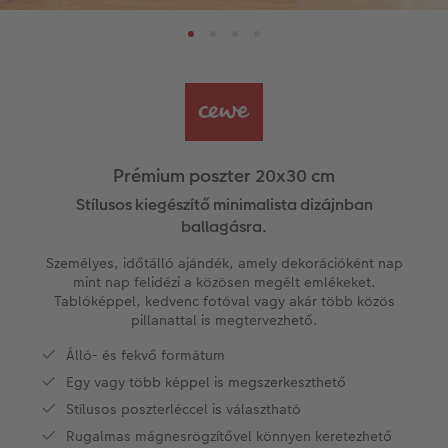
k
Könyvsablonok
Little Prints
Direkt nyomtatású akrilüveg fotó
Dekorációk
Határidőnaptár
CEWE videós podcast
Vásárlói mintakönyvek
Matt Prints
Direkt nyomtatású alufotó
Üdvözlőkártyák
Kiegészítők
CEWE PHOTO AWARD FOTÓPÁLYÁZAT
Így működik
Képméretek
Galériafotó
Kiskedvencek világa
CEWE myPhotos
Fotózási tippek és trükkök
oftver
Kids CEWE FOTÓKÖNYV
Prémium poszter
Habkarton
Iskolaszer és irodaszer
Hogyan készíts jobb képeket a telefonodd
Prémium poszter 20x30 cm
s
Stílusos kiegészítő minimalista dizájnban
Art Collection CEWE FOTÓKÖNYV
Art Prints
Esküvői köszöntő tábla
Fényképes ajándékdobozok
Híreink
ballagásra.
Személyes, időtálló ajándék, amely dekorációként nap
Kiegészítők
Fotókidolgozás normál
Poszterléc
Textíliák
CEWE sztorik
mint nap felidézi a közösen megélt emlékeket.
Tablóképpel, kedvenc fotóval vagy akár több közös
CEWE myPhotos
Fényképtároló dobozok
Hexxas
Art Prints
Egyedi ajándékötletek
pillanattal is megtervezhető.
Álló- és fekvő formátum
Fotócsomagok
Fafotó
Fényképes naptárak
Ajándékötletek szeretteinek
Egy vagy több képpel is megszerkeszthető
Stílusos poszterléccel is választható
Fotómatrica
Többrészes fali dekoráció
CEWE FOTÓKÖNYV Kids
Utazás
Rugalmas mágnesrögzítővel könnyen keretezhető