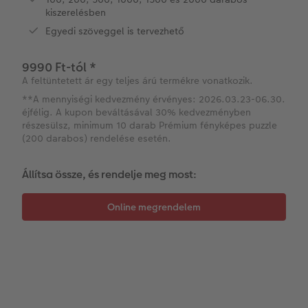
Azonnali fotókidolgozás
Fotókollázsok
CEWE myPhotos
Esküvő
kiszerelésben
Egyedi szöveggel is tervezhető
Matrica nyomtatás azonnal
Fotószalag
CEWE myPhotos
9990 Ft-tól
*
Kiegészítők
XXL Retró fotó
A feltüntetett ár egy teljes árú termékre vonatkozik.
**A mennyiségi kedvezmény érvényes: 2026.03.23-06.30.
CEWE myPhotos
Kiegészítők
éjfélig. A kupon beváltásával 30% kedvezményben
részesülsz, minimum 10 darab Prémium fényképes puzzle
(200 darabos) rendelése esetén.
CEWE myPhotos
Állítsa össze, és rendelje meg most: