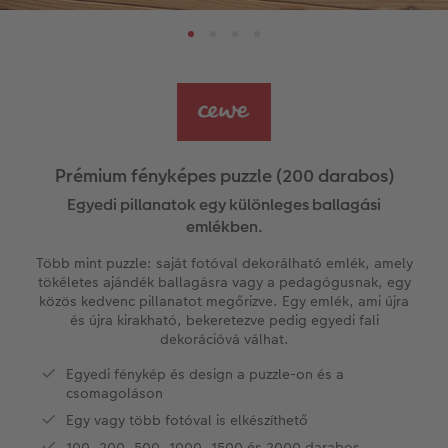
k
Könyvsablonok
Little Prints
Direkt nyomtatású akrilüveg fotó
Dekorációk
Határidőnaptár
CEWE videós podcast
Vásárlói mintakönyvek
Matt Prints
Direkt nyomtatású alufotó
Üdvözlőkártyák
Kiegészítők
CEWE PHOTO AWARD FOTÓPÁLYÁZAT
Így működik
Képméretek
Galériafotó
Kiskedvencek világa
CEWE myPhotos
Fotózási tippek és trükkök
oftver
Kids CEWE FOTÓKÖNYV
Prémium poszter
Habkarton
Iskolaszer és irodaszer
Hogyan készíts jobb képeket a telefonodd
Prémium fényképes puzzle (200 darabos)
s
Egyedi pillanatok egy különleges ballagási
Art Collection CEWE FOTÓKÖNYV
Art Prints
Esküvői köszöntő tábla
Fényképes ajándékdobozok
Híreink
emlékben.
Több mint puzzle: saját fotóval dekorálható emlék, amely
Kiegészítők
Fotókidolgozás normál
Poszterléc
Textíliák
CEWE sztorik
tökéletes ajándék ballagásra vagy a pedagógusnak, egy
közös kedvenc pillanatot megőrizve. Egy emlék, ami újra
CEWE myPhotos
Fényképtároló dobozok
Hexxas
Art Prints
Egyedi ajándékötletek
és újra kirakható, bekeretezve pedig egyedi fali
dekorációvá válhat.
Fotócsomagok
Fafotó
Fényképes naptárak
Ajándékötletek szeretteinek
Egyedi fénykép és design a puzzle-on és a
csomagoláson
Fotómatrica
Többrészes fali dekoráció
CEWE FOTÓKÖNYV Kids
Utazás
Egy vagy több fotóval is elkészíthető
100, 200, 500, 1000, 1500 és 2000 darabos