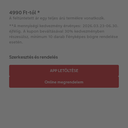
4990 Ft-tól
*
Azonnali fotókidolgozás
Fotókollázsok
CEWE myPhotos
Esküvő
A feltüntetett ár egy teljes árú termékre vonatkozik.
**A mennyiségi kedvezmény érvényes: 2026.03.23-06.30.
Matrica nyomtatás azonnal
Fotószalag
CEWE myPhotos
éjfélig. A kupon beváltásával 30% kedvezményben
részesülsz, minimum 10 darab Fényképes bögre rendelése
Kiegészítők
XXL Retró fotó
esetén.
CEWE myPhotos
Kiegészítők
Szerkesztés és rendelés
CEWE myPhotos