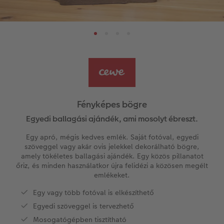
Évkönyvszerkesztés lépésről lépésre
Nagyméretű fotók fotópapíron
Térkép poszter
Hűtőmágnesek
Zsebnaptár
CEWE szerkesztési tippek
k
Könyvsablonok
Little Prints
Direkt nyomtatású akrilüveg fotó
Dekorációk
Határidőnaptár
CEWE videós podcast
Vásárlói mintakönyvek
Matt Prints
Direkt nyomtatású alufotó
Üdvözlőkártyák
Kiegészítők
CEWE PHOTO AWARD FOTÓPÁLYÁZAT
Így működik
Képméretek
Galériafotó
Kiskedvencek világa
CEWE myPhotos
Fotózási tippek és trükkök
oftver
Kids CEWE FOTÓKÖNYV
Prémium poszter
Habkarton
Iskolaszer és irodaszer
Hogyan készíts jobb képeket a telefonodd
Fényképes bögre
s
Egyedi ballagási ajándék, ami mosolyt ébreszt.
Art Collection CEWE FOTÓKÖNYV
Art Prints
Esküvői köszöntő tábla
Fényképes ajándékdobozok
Híreink
Egy apró, mégis kedves emlék. Saját fotóval, egyedi
szöveggel vagy akár ovis jelekkel dekorálható bögre,
Kiegészítők
Fotókidolgozás normál
Poszterléc
Textíliák
CEWE sztorik
amely tökéletes ballagási ajándék. Egy közös pillanatot
őriz, és minden használatkor újra felidézi a közösen megélt
CEWE myPhotos
Fényképtároló dobozok
Hexxas
Art Prints
Egyedi ajándékötletek
emlékeket.
Egy vagy több fotóval is elkészíthető
Fotócsomagok
Fafotó
Fényképes naptárak
Ajándékötletek szeretteinek
Egyedi szöveggel is tervezhető
Mosogatógépben tisztítható
Fotómatrica
Többrészes fali dekoráció
CEWE FOTÓKÖNYV Kids
Utazás