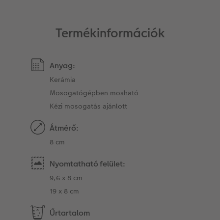
Termékinformációk
Anyag:
Kerámia
Mosogatógépben mosható
Kézi mosogatás ajánlott
Átmérő:
8 cm
Nyomtatható felület:
9,6 x 8 cm
19 x 8 cm
Űrtartalom