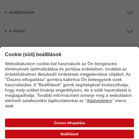
Szolgáltatások
A vállalat
Termékkínálat
CEWE Fotóvilág
Szolgáltatásainkkal vagy megrendelésével kapcsolatos kérdések esetén
hívjon minket telefonon:
06-1-451-1088
Hétfő-vasárnap: 8:00–17:00 óráig.