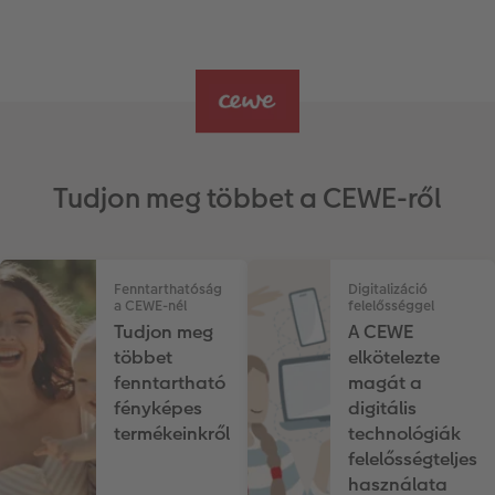
Tudjon meg többet a CEWE-ről
Fenntarthatóság
Digitalizáció
a CEWE-nél
felelősséggel
Tudjon meg
A CEWE
többet
elkötelezte
fenntartható
magát a
fényképes
digitális
termékeinkről
technológiák
felelősségteljes
használata