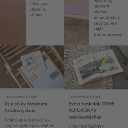
nézd meg
látványos
lépésről
díszeivé
lépésre
válnak.
útmutatónkat,
készítsd el a
saját
fotókönyvedet.
Szerkesztési tippek
Szerkesztési tippek
Az első év története
Extra funkciók CEWE
fotókönyvben
FOTÓKÖNYV
szerkesztéshez
A fényképes babakönyv
segít megőrizni az első év
CEWE FOTÓKÖNYV