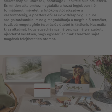
születésnapok, utazások, barátságok - sokféle alkalom létezik.
És minden alkalomhoz megtalálja a hozzá legjobban illő
formátumot, méretet: a fotókönyvtől elkezdve a
vászonfotókig, a poszterektől az üdvözlőlapokig. Online
szolgáltatásunkkal mindig megtalálhatja a megfelelő terméket,
továbbá rengetegféle inspirációs ötletet is kínálunk. Használja
ki az alkalmat, hogy egyedi és személyes, személyre szabott
ajándékot készítsen, vagy egyszerűen csak szerezzen saját
magának felejthetetlen örömöt.