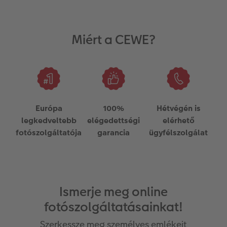
Miért a CEWE?
Európa
100%
Hétvégén is
legkedveltebb
elégedettségi
elérhető
fotószolgáltatója
garancia
ügyfélszolgálat
Ismerje meg online
fotószolgáltatásainkat!
Szerkessze meg személyes emlékeit