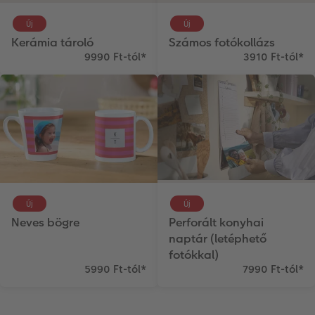
Új
Új
Kerámia tároló
Számos fotókollázs
9990 Ft-tól
*
3910 Ft-tól
*
Új
Új
Neves bögre
Perforált konyhai
naptár (letéphető
fotókkal)
5990 Ft-tól
*
7990 Ft-tól
*