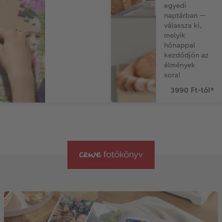
egyedi
naptárban —
válassza ki,
melyik
hónappal
kezdődjön az
élmények
sora!
3990 Ft-tól
*