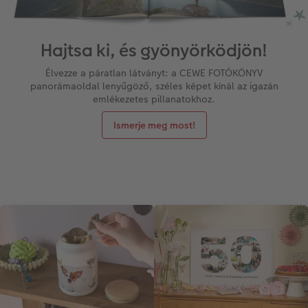
Hajtsa ki, és gyönyörködjön!
Élvezze a páratlan látványt: a CEWE FOTÓKÖNYV
panorámaoldal lenyűgöző, széles képet kínál az igazán
emlékezetes pillanatokhoz.
Ismerje meg most!