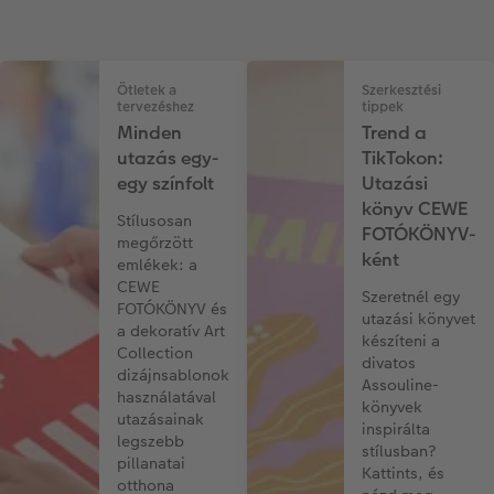
Ötletek a
Szerkesztési
tervezéshez
tippek
Minden
Trend a
utazás egy-
TikTokon:
egy színfolt
Utazási
könyv CEWE
Stílusosan
FOTÓKÖNYV-
megőrzött
ként
emlékek: a
CEWE
Szeretnél egy
FOTÓKÖNYV és
utazási könyvet
a dekoratív Art
készíteni a
Collection
divatos
dizájnsablonok
Assouline-
használatával
könyvek
utazásainak
inspirálta
legszebb
stílusban?
pillanatai
Kattints, és
otthona