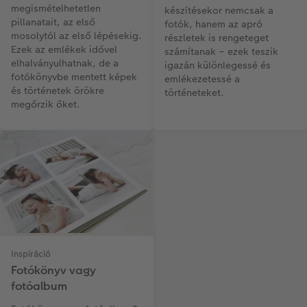
megismételhetetlen
készítésekor nemcsak a
pillanatait, az első
fotók, hanem az apró
mosolytól az első lépésekig.
részletek is rengeteget
Ezek az emlékek idővel
számítanak – ezek teszik
elhalványulhatnak, de a
igazán különlegessé és
fotókönyvbe mentett képek
emlékezetessé a
és történetek örökre
történeteket.
megőrzik őket.
Inspiráció
Fotókönyv vagy
fotóalbum