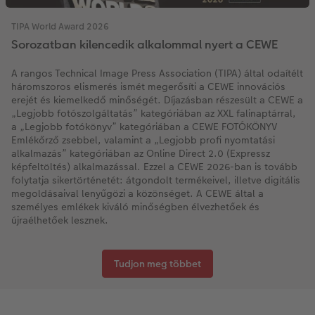
TIPA World Award 2026
Sorozatban kilencedik alkalommal nyert a CEWE
A rangos Technical Image Press Association (TIPA) által odaítélt
háromszoros elismerés ismét megerősíti a CEWE innovációs
erejét és kiemelkedő minőségét. Díjazásban részesült a CEWE a
„Legjobb fotószolgáltatás” kategóriában az XXL falinaptárral,
a „Legjobb fotókönyv” kategóriában a CEWE FOTÓKÖNYV
Emlékőrző zsebbel, valamint a „Legjobb profi nyomtatási
alkalmazás” kategóriában az Online Direct 2.0 (Expressz
képfeltöltés) alkalmazással. Ezzel a CEWE 2026-ban is tovább
folytatja sikertörténetét: átgondolt termékeivel, illetve digitális
megoldásaival lenyűgözi a közönséget. A CEWE által a
személyes emlékek kiváló minőségben élvezhetőek és
újraélhetőek lesznek.
Tudjon meg többet