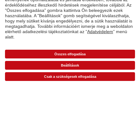
Kiszállítást végző partnereink
Minőség & Megbízhatóság
Fenntarthatóság a CEWE-nél
Szolgáltatások
*Az árak ajánlott fogyasztói árak és az ÁFÁ-t tartalmazzák, de nem tartalmazzák a
szállítási költséget (üzletben történő átvétel esetén sem).
Árlisták
A képen látható
termék ára esetleg magasabb lehet.
A vállalat
Termékkínálat
CEWE Fotóvilág