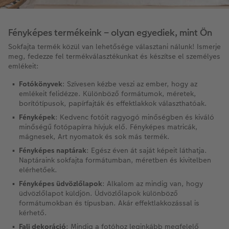
Fényképes termékeink – olyan egyediek, mint Ön
Sokfajta termék közül van lehetősége választani nálunk! Ismerje
meg, fedezze fel termékválasztékunkat és készítse el személyes
emlékeit:
Fotókönyvek
: Szívesen kézbe veszi az ember, hogy az
emlékeit felidézze. Különböző formátumok, méretek,
borítótípusok, papírfajták és effektlakkok választhatóak.
Fényképek
: Kedvenc fotóit ragyogó minőségben és kiváló
minőségű fotópapírra hívjuk elő. Fényképes matricák,
mágnesek, Art nyomatok és sok más termék.
Fényképes naptárak
: Egész éven át saját képeit láthatja.
Naptáraink sokfajta formátumban, méretben és kivitelben
elérhetőek.
Fényképes üdvözlőlapok
: Alkalom az mindig van, hogy
üdvözlőlapot küldjön. Üdvözlőlapok különböző
formátumokban és típusban. Akár effektlakkozással is
kérhető.
Fali dekoráció
: Mindig a fotóhoz leginkább megfelelő