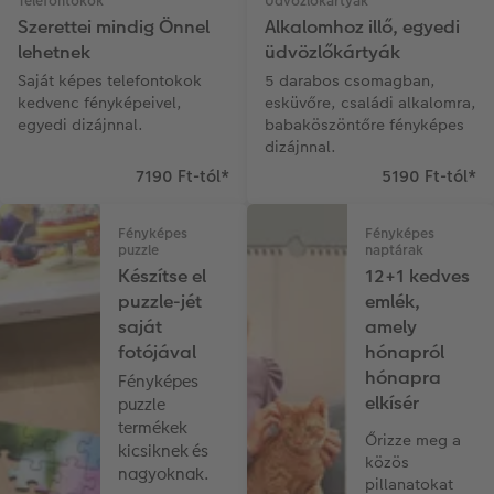
Telefontokok
Üdvözlőkártyák
Szerettei mindig Önnel
Alkalomhoz illő, egyedi
lehetnek
üdvözlőkártyák
Saját képes telefontokok
5 darabos csomagban,
kedvenc fényképeivel,
esküvőre, családi alkalomra,
egyedi dizájnnal.
babaköszöntőre fényképes
dizájnnal.
7190 Ft-tól
*
5190 Ft-tól
*
Fényképes
Fényképes
puzzle
naptárak
Készítse el
12+1 kedves
puzzle-jét
emlék,
saját
amely
fotójával
hónapról
hónapra
Fényképes
elkísér
puzzle
termékek
Őrizze meg a
kicsiknek és
közös
nagyoknak.
pillanatokat