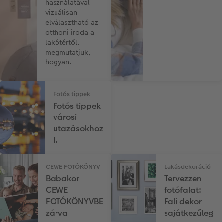
használatával
vizuálisan
elválasztható az
otthoni iroda a
lakótértől.
megmutatjuk,
hogyan.
Fotós tippek
Fotós tippek
városi
utazásokhoz
I.
CEWE FOTÓKÖNYV
Lakásdekoráció
Babakor
Tervezzen
CEWE
fotófalat:
FOTÓKÖNYVBE
Fali dekor
zárva
sajátkezűleg