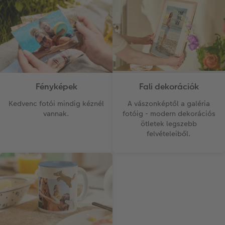
Azonnali fotókidolgozás
Fotókollázsok
CEWE myPhotos
Esküvő
Matrica nyomtatás azonnal
Fotószalag
CEWE myPhotos
Kiegészítők
XXL Retró fotó
Fali dekorációk
Fényképek
CEWE myPhotos
Kiegészítők
A vászonképtől a galéria
Kedvenc fotói mindig kéznél
fotóig - modern dekorációs
vannak.
CEWE myPhotos
ötletek legszebb
felvételeiből.