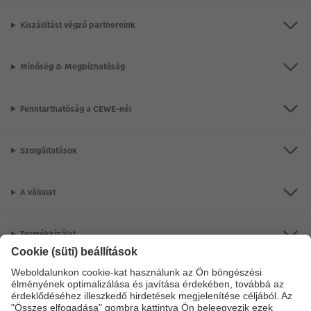
Kiszállítást végző partnereink
Minőség & Megbízhatóság
Fenntarthatóság a CEWE-nél
Szolgáltatások
A vállalat
Termékkínálat
CEWE Fotóvilág