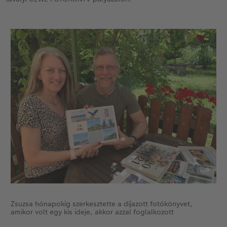
Zsuzsa hónapokig szerkesztette a díjazott fotókönyvet,
amikor volt egy kis ideje, akkor azzal foglalkozott