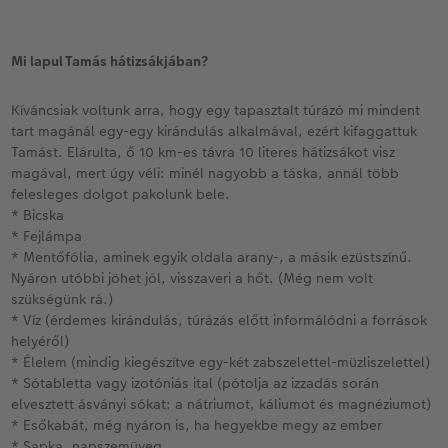
Mi lapul Tamás hátizsákjában?
Kíváncsiak voltunk arra, hogy egy tapasztalt túrázó mi mindent
tart magánál egy-egy kirándulás alkalmával, ezért kifaggattuk
Tamást. Elárulta, ő 10 km-es távra 10 literes hátizsákot visz
magával, mert úgy véli: minél nagyobb a táska, annál több
felesleges dolgot pakolunk bele.
* Bicska
* Fejlámpa
* Mentőfólia, aminek egyik oldala arany-, a másik ezüstszínű.
Nyáron utóbbi jöhet jól, visszaveri a hőt. (Még nem volt
szükségünk rá.)
* Víz (érdemes kirándulás, túrázás előtt informálódni a források
helyéről)
* Élelem (mindig kiegészítve egy-két zabszelettel-müzliszelettel)
* Sótabletta vagy izotóniás ital (pótolja az izzadás során
elvesztett ásványi sókat: a nátriumot, káliumot és magnéziumot)
* Esőkabát, még nyáron is, ha hegyekbe megy az ember
* Sapka, napszemüveg