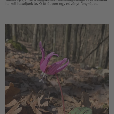
ha kell hasaljunk le. Ő itt éppen egy növényt fényképez.