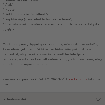
* Ajakír
* Naptej
* Sebtapaszok és fertőtlenítő
* Papírtérkép (sose lehet tudni, lesz-e térerő)
* Szemeteszsák, melybe a terepen talált, oda nem illő dolgokat
gyűjtjük
Most, hogy ennyi tippel gazdagodtunk, már csak a kirándulás,
és az élmények megörökítése van hátra. Már pakoljuk is a
hátizsákot, alig várjuk a következő túrát! Ne feledje, a
természetjárást sose késő elkezdeni, ahogy a fotózást sem, elég
a telefont előkapni a zsebéből!
Zsuzsanna díjnyertes CEWE FOTÓKÖNYVÉT
ide kattintva
tekintheti
meg.
Fizetési módok