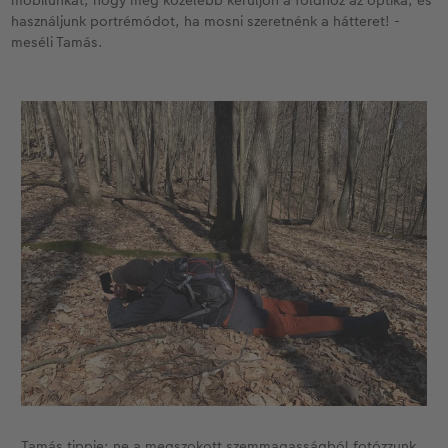
mobilunkat, hogy még közelebb kerüljön a földhöz az optika, és
használjunk portrémódot, ha mosni szeretnénk a hátteret! -
meséli Tamás.
Tamás tippje: ne a megszokott szemmagasságból fotózzunk,