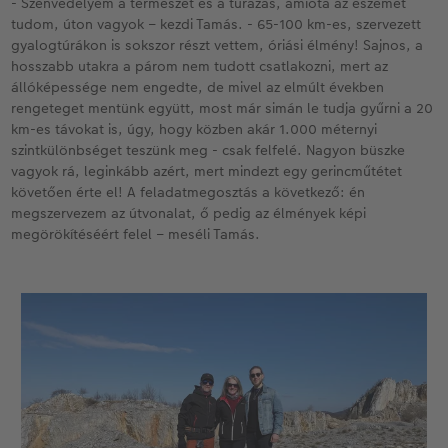
- Szenvedélyem a természet és a túrázás, amióta az eszemet
tudom, úton vagyok – kezdi Tamás. - 65-100 km-es, szervezett
Kiegészítők
XXL Retró fotó
gyalogtúrákon is sokszor részt vettem, óriási élmény! Sajnos, a
hosszabb utakra a párom nem tudott csatlakozni, mert az
állóképessége nem engedte, de mivel az elmúlt években
CEWE myPhotos
Kiegészítők
rengeteget mentünk együtt, most már simán le tudja gyűrni a 20
km-es távokat is, úgy, hogy közben akár 1.000 méternyi
CEWE myPhotos
szintkülönbséget teszünk meg - csak felfelé. Nagyon büszke
vagyok rá, leginkább azért, mert mindezt egy gerincműtétet
követően érte el! A feladatmegosztás a következő: én
megszervezem az útvonalat, ő pedig az élmények képi
megörökítéséért felel – meséli Tamás.