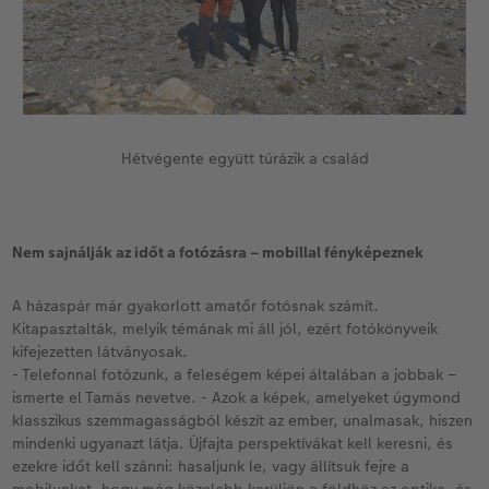
Hétvégente együtt túrázik a család
Nem sajnálják az időt a fotózásra – mobillal fényképeznek
A házaspár már gyakorlott amatőr fotósnak számít.
Kitapasztalták, melyik témának mi áll jól, ezért fotókönyveik
kifejezetten látványosak.
- Telefonnal fotózunk, a feleségem képei általában a jobbak –
ismerte el Tamás nevetve. - Azok a képek, amelyeket úgymond
klasszikus szemmagasságból készít az ember, unalmasak, hiszen
mindenki ugyanazt látja. Újfajta perspektívákat kell keresni, és
ezekre időt kell szánni: hasaljunk le, vagy állítsuk fejre a