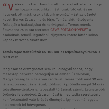
Vásárlói mintakönyvek
Matt Prints
Direkt nyomtatású alufotó
Üdvözlőkártyák
Kiegészítők
CEWE PHOTO AWARD FOTÓPÁLYÁZAT
“V
álasszunk bármilyen úti célt, ne felejtsük el soha, hogy
ne hozzunk magunkkal mást, csak fotókat, és ne
Így működik
Képméretek
Galériafotó
Kiskedvencek világa
CEWE myPhotos
Fotózási tippek és trükkök
hagyjunk ott mást, csak a lábunk nyomát.” - Ezt az idézetet
oftver
követi Berkes Zsuzsanna és férje, Tamás, akik hétvégente
felkapják a hátizsákjukat és nekivágnak a Természetnek.
Kids CEWE FOTÓKÖNYV
Prémium poszter
Habkarton
Iskolaszer és irodaszer
Hogyan készíts jobb képeket a telefonodd
s
Zsuzsanna 2014 óta szerkeszt
CEWE FOTÓKÖNYVEKET
a
családnak, reméli, legutóbbi, díjnyertes kötete láttán sokan
Art Collection CEWE FOTÓKÖNYV
Art Prints
Esküvői köszöntő tábla
Fényképes ajándékdobozok
Híreink
kapnak kedvet a túrázáshoz.
Kiegészítők
Fotókidolgozás normál
Poszterléc
Textíliák
CEWE sztorik
Tamás tapasztalt túrázó: 65-100 km-es teljesítménytúrákon is
részt vesz
CEWE myPhotos
Fényképtároló dobozok
Hexxas
Art Prints
Egyedi ajándékötletek
Még csak az országhatárt sem kell elhagyni ahhoz, hogy
Fotócsomagok
Fafotó
Fényképes naptárak
Ajándékötletek szeretteinek
meseszép helyeken barangoljon az ember. És valóban,
Magyarország telis-tele van csodával. Tamás több mint 30 éve
Fotómatrica
Többrészes fali dekoráció
CEWE FOTÓKÖNYV Kids
Utazás
járja az országot és a Tátrát, többször kipróbálta magát 24 órás
teljesítménytúrákon is, tapasztalt túrázónak számít. Legnagyobb
örömére feleségével, Zsuzsannával is meg tudta szerettetni a
Azonnali fotókidolgozás
Fotókollázsok
CEWE myPhotos
Esküvő
komfortzónából való kilépés élményét, így most már együtt
kerekednek fel hétvégente.
Matrica nyomtatás azonnal
Fotószalag
CEWE myPhotos