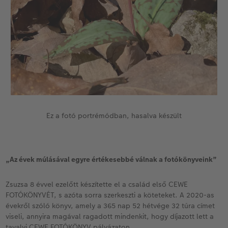
Ez a fotó portrémódban, hasalva készült
„Az évek múlásával egyre értékesebbé válnak a fotókönyveink”
Zsuzsa 8 évvel ezelőtt készítette el a család első CEWE
FOTÓKÖNYVÉT, s azóta sorra szerkeszti a köteteket. A 2020-as
évekről szóló könyv, amely a 365 nap 52 hétvége 32 túra címet
viseli, annyira magával ragadott mindenkit, hogy díjazott lett a
tavalyi CEWE FOTÓKÖNYV pályázaton.