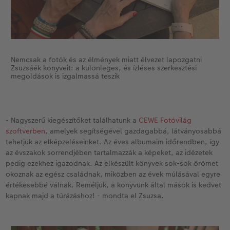
Nemcsak a fotók és az élmények miatt élvezet lapozgatni
Zsuzsáék könyveit: a különleges, és ízléses szerkesztési
megoldások is izgalmassá teszik
- Nagyszerű kiegészítőket találhatunk a
CEWE Fotóvilág
szoftverben
, amelyek segítségével gazdagabbá, látványosabbá
tehetjük az elképzeléseinket. Az éves albumaim időrendben, így
az évszakok sorrendjében tartalmazzák a képeket, az idézetek
pedig ezekhez igazodnak. Az elkészült könyvek sok-sok örömet
okoznak az egész családnak, miközben az évek múlásával egyre
értékesebbé válnak. Reméljük, a könyvünk által mások is kedvet
kapnak majd a túrázáshoz! - mondta el Zsuzsa.