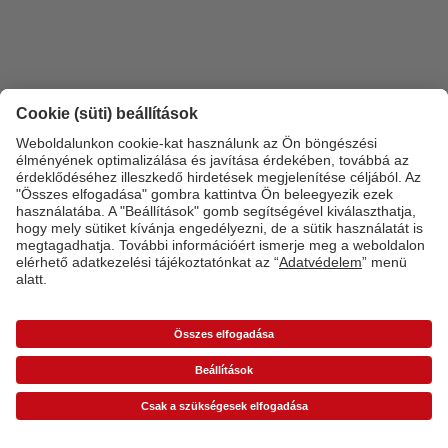
*Az árak ajánlott fogyasztói árak és az ÁFÁ-t tartalmazzák, de nem tartalmazzák a
szállítási költséget (üzletben történő átvétel esetén sem).
Árlisták
A képen látható
termék ára esetleg magasabb lehet.